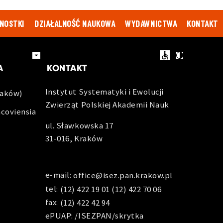
NOSTKI
DZIAŁALNOŚĆ NAUKOWA
WYDAWNICTWA
KONTAKT
ACOWNIKÓW
ZAMÓWIENIA PUBLICZNE
BIP
EN
A
KONTAKT
Instytut Systematyki i Ewolucji
raków)
Zwierząt Polskiej Akademii Nauk
acoviensia
ul. Sławkowska 17
31-016, Kraków
e-mail:
office@isez.pan.krakow.pl
tel:
(12) 422 19 01
(12) 422 70 06
fax:
(12) 422 42 94
ePUAP: /ISEZPAN/skrytka