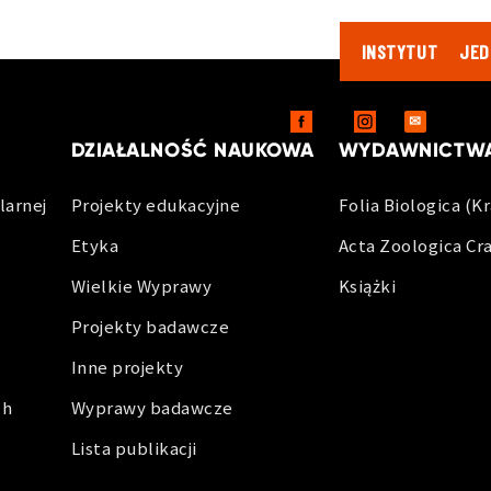
INSTYTUT
JED
DLA PR
✉
DZIAŁALNOŚĆ NAUKOWA
WYDAWNICTW
larnej
Projekty edukacyjne
Folia Biologica (K
Etyka
Acta Zoologica Cr
Wielkie Wyprawy
Książki
Projekty badawcze
Inne projekty
ch
Wyprawy badawcze
Lista publikacji