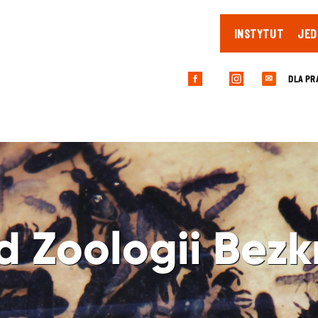
INSTYTUT
JED
DLA PR
✉
d Zoologii Bez