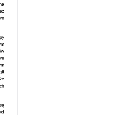
 na
az
owe
py
wym
ków
owe
ym
ii
że
ch
są
ści