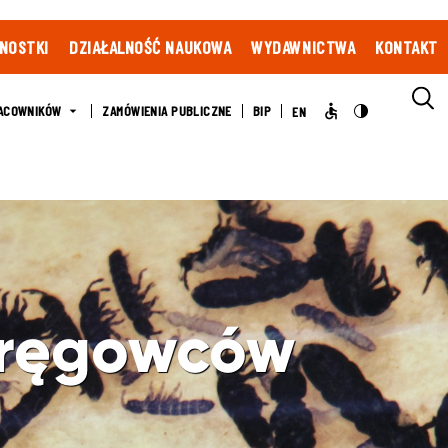
NOSTKI
DZIAŁALNOŚĆ NAUKOWA
WYDAWNICTWA
KONTAKT
ACOWNIKÓW
ZAMÓWIENIA PUBLICZNE
BIP
EN
kręgowców