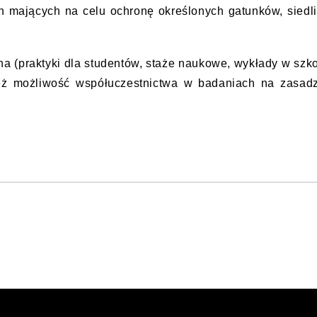
h mających na celu ochronę określonych gatunków, siedl
a (praktyki dla studentów, staże naukowe, wykłady w szk
wnież możliwość współuczestnictwa w badaniach na zasad