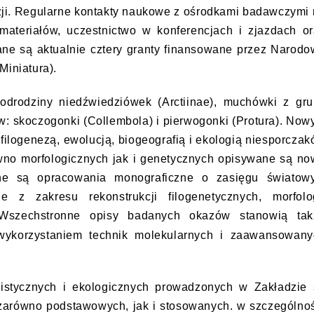
Azji. Regularne kontakty naukowe z ośrodkami badawczymi
ateriałów, uczestnictwo w konferencjach i zjazdach or
ane są aktualnie cztery granty finansowane przez Narod
Miniatura).
drodziny niedźwiedziówek (Arctiinae), muchówki z gru
w: skoczogonki (Collembola) i pierwogonki (Protura). No
ilogenezą, ewolucją, biogeografią i ekologią niesporcza
ówno morfologicznych jak i genetycznych opisywane są n
zone są opracowania monograficzne o zasięgu światow
 z zakresu rekonstrukcji filogenetycznych, morfolog
. Wszechstronne opisy badanych okazów stanowią tak
wykorzystaniem technik molekularnych i zaawansowany
istycznych i ekologicznych prowadzonych w Zakładzie 
zarówno podstawowych, jak i stosowanych. w szczególno