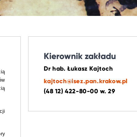
Kierownik zakładu
Dr hab. Łukasz Kajtoch
ią
ków
kajtoch@isez.pan.krakow.pl
cią
(48 12) 422-80-00 w. 29
cji
ory