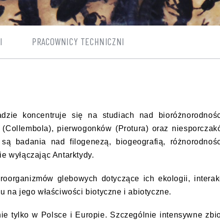
I
PRACOWNICY TECHNICZNI
zie koncentruje się na studiach nad bioróżnorodnośc
 (Collembola), pierwogonków (Protura) oraz niesporcza
 są badania nad filogenezą, biogeografią, różnorodnoś
ie wyłączając Antarktydy.
oorganizmów glebowych dotyczące ich ekologii, interak
u na jego właściwości biotyczne i abiotyczne.
e tylko w Polsce i Europie. Szczególnie intensywne zbi