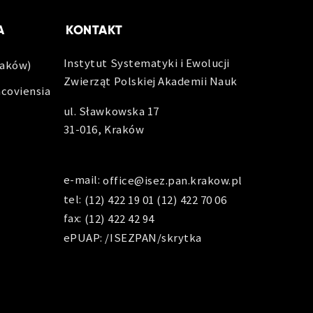
A
KONTAKT
Instytut Systematyki i Ewolucji
raków)
Zwierząt Polskiej Akademii Nauk
acoviensia
ul. Sławkowska 17
31-016, Kraków
e-mail:
office@isez.pan.krakow.pl
tel:
(12) 422 19 01
(12) 422 70 06
fax:
(12) 422 42 94
ePUAP: /ISEZPAN/skrytka