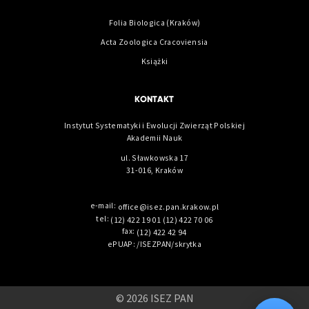
Folia Biologica (Kraków)
Acta Zoologica Cracoviensia
Książki
KONTAKT
Instytut Systematyki i Ewolucji Zwierząt Polskiej
Akademii Nauk
ul. Sławkowska 17
31-016, Kraków
e-mail:
office@isez.pan.krakow.pl
tel:
(12) 422 19 01
(12) 422 70 06
fax:
(12) 422 42 94
ePUAP: /ISEZPAN/skrytka
© 2026 ISEZ PAN