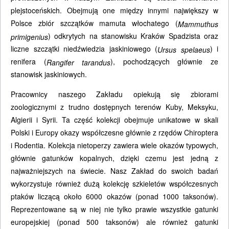
plejstoceńskich. Obejmują one między innymi największy w
Polsce zbiór szczątków mamuta włochatego (
Mammuthus
) odkrytych na stanowisku Kraków Spadzista oraz
primigenius
liczne szczątki niedźwiedzia jaskiniowego (
) i
Ursus spelaeus
renifera (
), pochodzących głównie ze
Rangifer tarandus
stanowisk jaskiniowych.
Pracownicy naszego Zakładu opiekują się zbiorami
zoologicznymi z trudno dostępnych terenów Kuby, Meksyku,
Algierii i Syrii. Ta część kolekcji obejmuje unikatowe w skali
Polski i Europy okazy współczesne głównie z rzędów Chiroptera
i Rodentia. Kolekcja nietoperzy zawiera wiele okazów typowych,
głównie gatunków kopalnych, dzięki czemu jest jedną z
najważniejszych na świecie. Nasz Zakład do swoich badań
wykorzystuje również dużą kolekcję szkieletów współczesnych
ptaków liczącą około 6000 okazów (ponad 1000 taksonów).
Reprezentowane są w niej nie tylko prawie wszystkie gatunki
europejskiej (ponad 500 taksonów) ale również gatunki