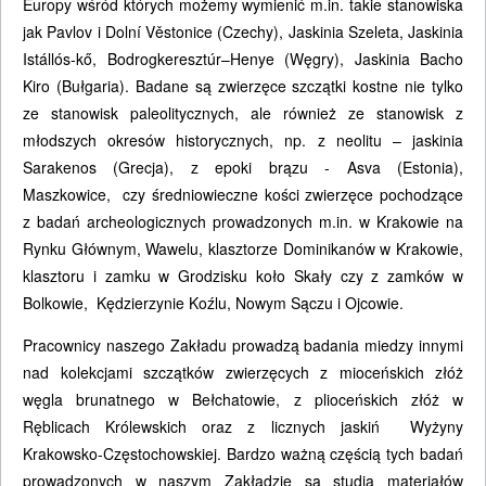
Europy wśród których możemy wymienić m.in. takie stanowiska
jak Pavlov i Dolní Věstonice (Czechy), Jaskinia Szeleta, Jaskinia
Istállós-kő, Bodrogkeresztúr–Henye (Węgry), Jaskinia Bacho
Kiro (Bułgaria). Badane są zwierzęce szczątki kostne nie tylko
ze stanowisk paleolitycznych, ale również ze stanowisk z
młodszych okresów historycznych, np. z neolitu – jaskinia
Sarakenos (Grecja), z epoki brązu - Asva (Estonia),
Maszkowice, czy średniowieczne kości zwierzęce pochodzące
z badań archeologicznych prowadzonych m.in. w Krakowie na
Rynku Głównym, Wawelu, klasztorze Dominikanów w Krakowie,
klasztoru i zamku w Grodzisku koło Skały czy z zamków w
Bolkowie, Kędzierzynie Koźlu, Nowym Sączu i Ojcowie.
Pracownicy naszego Zakładu prowadzą badania miedzy innymi
nad kolekcjami szczątków zwierzęcych z mioceńskich złóż
węgla brunatnego w Bełchatowie, z plioceńskich złóż w
Ręblicach Królewskich oraz z licznych jaskiń Wyżyny
Krakowsko-Częstochowskiej. Bardzo ważną częścią tych badań
prowadzonych w naszym Zakładzie są studia materiałów