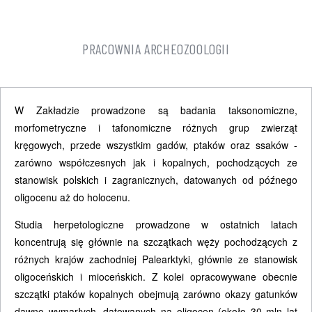
PRACOWNIA ARCHEOZOOLOGII
W Zakładzie prowadzone są badania taksonomiczne,
morfometryczne i tafonomiczne różnych grup zwierząt
kręgowych, przede wszystkim gadów, ptaków oraz ssaków -
zarówno współczesnych jak i kopalnych, pochodzących ze
stanowisk polskich i zagranicznych, datowanych od późnego
oligocenu aż do holocenu.
Studia herpetologiczne prowadzone w ostatnich latach
koncentrują się głównie na szczątkach węży pochodzących z
różnych krajów zachodniej Palearktyki, głównie ze stanowisk
oligoceńskich i mioceńskich. Z kolei opracowywane obecnie
szczątki ptaków kopalnych obejmują zarówno okazy gatunków
dawno wymarłych, datowanych na oligocen (około 30 mln lat