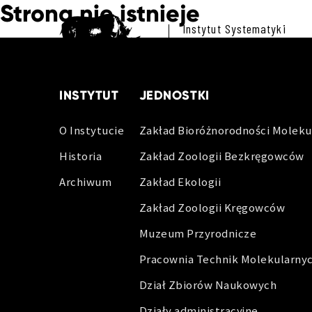
Strona nie istnieje
Instytut Systematyki
i Ewolucji Zwierząt
Polskiej Akademii Nauk
INSTYTUT
JEDNOSTKI
O Instytucie
Zakład Bioróżnorodności Moleku
Historia
Zakład Zoologii Bezkręgowców
Archiwum
Zakład Ekologii
Zakład Zoologii Kręgowców
Muzeum Przyrodnicze
Pracownia Technik Molekularny
Dział Zbiorów Naukowych
Działy administracyjne