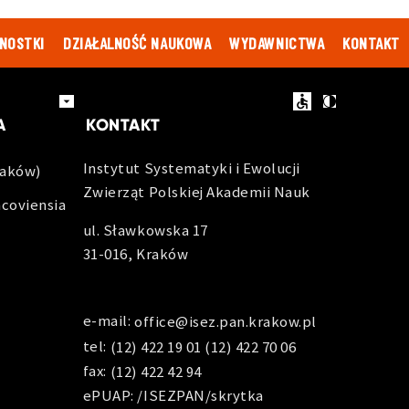
NOSTKI
DZIAŁALNOŚĆ NAUKOWA
WYDAWNICTWA
KONTAKT
ACOWNIKÓW
ZAMÓWIENIA PUBLICZNE
BIP
EN
A
KONTAKT
Instytut Systematyki i Ewolucji
raków)
Zwierząt Polskiej Akademii Nauk
acoviensia
ul. Sławkowska 17
31-016, Kraków
e-mail:
office@isez.pan.krakow.pl
tel:
(12) 422 19 01
(12) 422 70 06
fax:
(12) 422 42 94
ePUAP: /ISEZPAN/skrytka