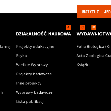
INSTYTUT
JED
DLA PR
✉
DZIAŁALNOŚĆ NAUKOWA
WYDAWNICTW
larnej
Projekty edukacyjne
Folia Biologica (K
Etyka
Acta Zoologica Cr
Wielkie Wyprawy
Książki
Projekty badawcze
Inne projekty
ch
Wyprawy badawcze
Lista publikacji