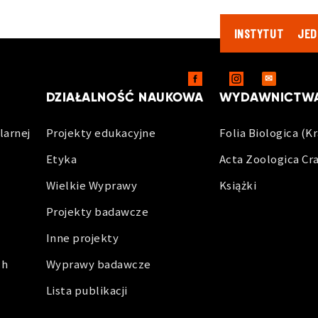
INSTYTUT
JED
DLA PR
✉
DZIAŁALNOŚĆ NAUKOWA
WYDAWNICTW
larnej
Projekty edukacyjne
Folia Biologica (K
Etyka
Acta Zoologica Cr
Wielkie Wyprawy
Książki
Projekty badawcze
Inne projekty
ch
Wyprawy badawcze
Lista publikacji