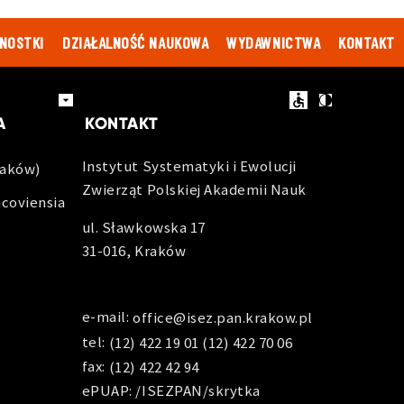
NOSTKI
DZIAŁALNOŚĆ NAUKOWA
WYDAWNICTWA
KONTAKT
ACOWNIKÓW
ZAMÓWIENIA PUBLICZNE
BIP
EN
A
KONTAKT
Instytut Systematyki i Ewolucji
raków)
Zwierząt Polskiej Akademii Nauk
acoviensia
ul. Sławkowska 17
31-016, Kraków
e-mail:
office@isez.pan.krakow.pl
tel:
(12) 422 19 01
(12) 422 70 06
fax:
(12) 422 42 94
ePUAP: /ISEZPAN/skrytka