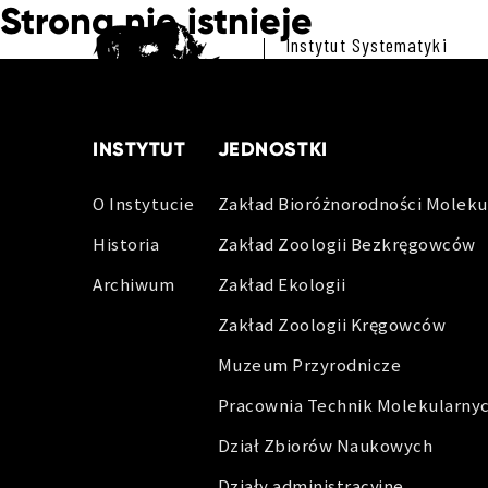
Strona nie istnieje
Instytut Systematyki
i Ewolucji Zwierząt
Polskiej Akademii Nauk
INSTYTUT
JEDNOSTKI
O Instytucie
Zakład Bioróżnorodności Moleku
Historia
Zakład Zoologii Bezkręgowców
Archiwum
Zakład Ekologii
Zakład Zoologii Kręgowców
Muzeum Przyrodnicze
Pracownia Technik Molekularny
Dział Zbiorów Naukowych
Działy administracyjne